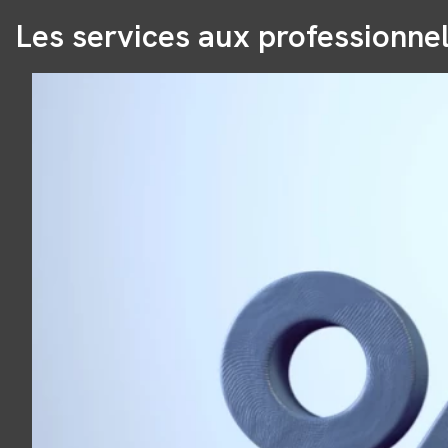
Les services aux professionne