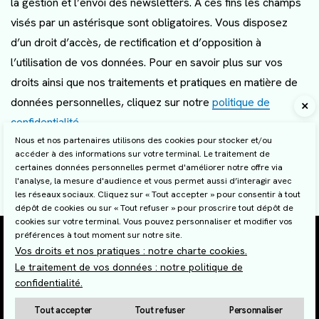
la gestion et l’envoi des newsletters. À ces fins les champs
visés par un astérisque sont obligatoires. Vous disposez
d’un droit d’accès, de rectification et d’opposition à
l’utilisation de vos données. Pour en savoir plus sur vos
droits ainsi que nos traitements et pratiques en matière de
données personnelles, cliquez sur notre
politique de
confidentialité
.
Nous et nos partenaires utilisons des cookies pour stocker et/ou
accéder à des informations sur votre terminal. Le traitement de
Partager :
certaines données personnelles permet d'améliorer notre offre via
l'analyse, la mesure d'audience et vous permet aussi d’interagir avec
Envoyer
Copier
les réseaux sociaux. Cliquez sur « Tout accepter » pour consentir à tout
dépôt de cookies ou sur « Tout refuser » pour proscrire tout dépôt de
cookies sur votre terminal. Vous pouvez personnaliser et modifier vos
Plan du site
préférences à tout moment sur notre site.
Mentions légales et RGPD
Vos droits et nos pratiques : notre charte cookies.
Gestion des cookies
Le traitement de vos données : notre politique de
Charte cookies
confidentialité.
Politique de confidentialité
© 2026 Site réalisé par Les Echos Publishing
Tout accepter
Tout refuser
Personnaliser