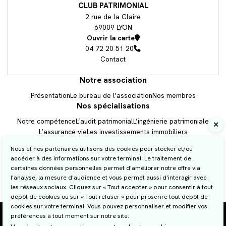
CLUB PATRIMONIAL
2 rue de la Claire
69009 LYON
Ouvrir la carte
04 72 20 51 20
Contact
Notre association
Présentation
Le bureau de l'association
Nos membres
Nos spécialisations
Notre compétence
L’audit patrimonial
L’ingénierie patrimoniale
Prendre RDV
L’assurance-vie
Les investissements immobiliers
La transmission de patrimoine
Les services aux professionnels
Nous et nos partenaires utilisons des cookies pour stocker et/ou
Newsletter
Le service aux particuliers
accéder à des informations sur votre terminal. Le traitement de
Vos actus patrimoine
certaines données personnelles permet d'améliorer notre offre via
04 72 20 51 20
l'analyse, la mesure d'audience et vous permet aussi d’interagir avec
Famille
Immobilier
Fiscalité
Placement
les réseaux sociaux. Cliquez sur « Tout accepter » pour consentir à tout
dépôt de cookies ou sur « Tout refuser » pour proscrire tout dépôt de
Nous contacter
cookies sur votre terminal. Vous pouvez personnaliser et modifier vos
Plan du site
préférences à tout moment sur notre site.
Mentions légales et RGPD