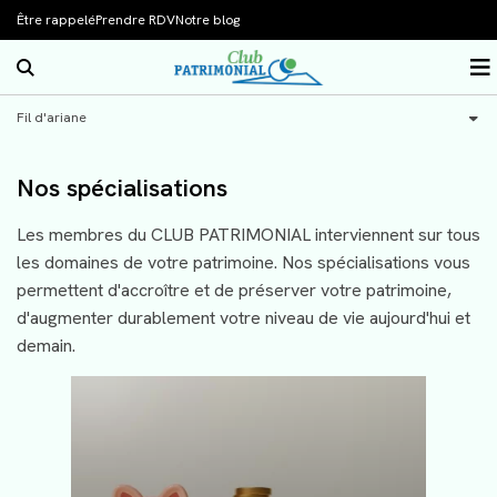
Être rappelé
Prendre RDV
Notre blog
Rechercher sur le site
O
Accueil
Fil d'ariane
Notre association
Nos spécialisations
Présentation
Nos spécialisations
Nos sessions de formation
Le bureau de l'association
Notre compétence
Les membres du CLUB PATRIMONIAL interviennent sur tous
les domaines de votre patrimoine. Nos spécialisations vous
Vos actus patrimoine
Nos membres
L’audit patrimonial
permettent d'accroître et de préserver votre patrimoine,
Contact
L’ingénierie patrimoniale
Actualités
d'augmenter durablement votre niveau de vie aujourd'hui et
demain.
L’assurance-vie
Bourse
Les investissements immobiliers
Simulateurs
La transmission de patrimoine