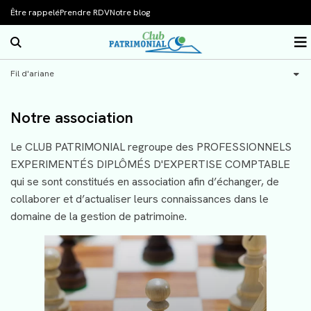
Être rappelé
Prendre RDV
Notre blog
Rechercher sur le site
O
Accueil
Fil d'ariane
Notre association
Nos spécialisations
Présentation
Notre association
Nos sessions de formation
Le bureau de l'association
Notre compétence
Le CLUB PATRIMONIAL regroupe des PROFESSIONNELS
EXPERIMENTÉS DIPLÔMÉS D'EXPERTISE COMPTABLE
Vos actus patrimoine
Nos membres
L’audit patrimonial
qui se sont constitués en association afin d’échanger, de
Contact
L’ingénierie patrimoniale
Actualités
collaborer et d’actualiser leurs connaissances dans le
domaine de la gestion de patrimoine.
L’assurance-vie
Bourse
Les investissements immobiliers
Simulateurs
La transmission de patrimoine